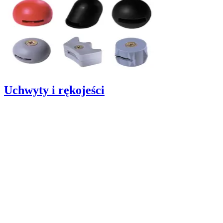
Uchwyty i rękojeści